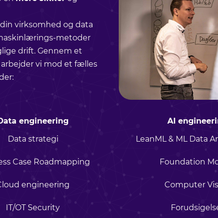
 din virksomhed og data
askinlærings-metoder
ige drift. Gennem et
arbejder vi mod et fælles
der:
Data engineering
AI engineer
Data strategi
LeanML & ML Data Ar
ess Case Roadmapping
Foundation Mo
Cloud engineering
Computer Vis
IT/OT Security
Forudsigels