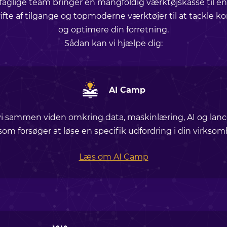
aglige team bringer en mangfoldig værktøjskasse til enh
ifte af tilgange og topmoderne værktøjer til at tackle 
og optimere din forretning.
Sådan kan vi hjælpe dig:
AI Camp
i sammen viden omkring data, maskinlæring, AI og lanc
 som forsøger at løse en specifik udfordring i din virkso
Læs om AI Camp