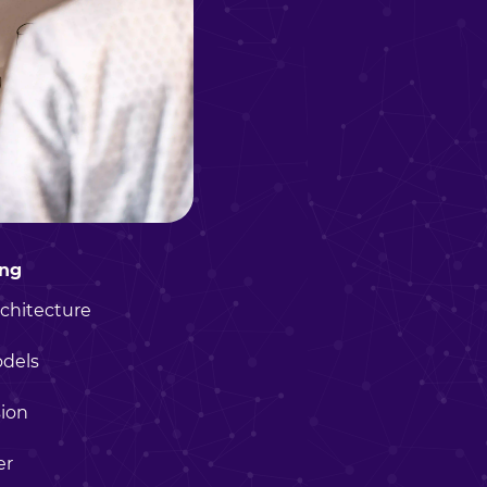
ing
chitecture
dels
ion
er