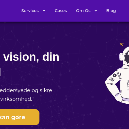
Services
Cases
Om Os
Blog
 vision, din
I
ddersyede og sikre
n virksomhed.
 kan gøre