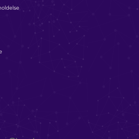
holdelse
e