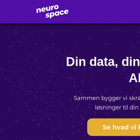
Din data, din
A
Sammen bygger vi skræ
løsninger til di
Se hvad vi