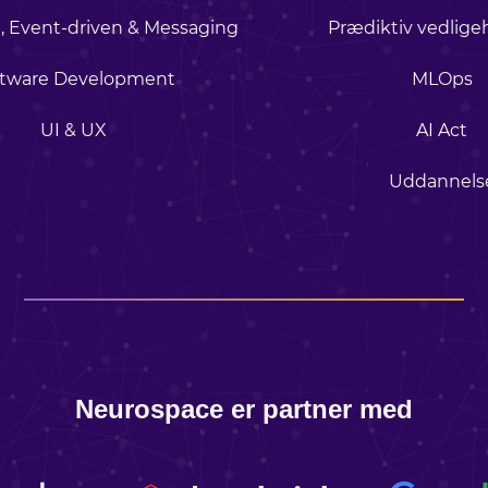
, Event-driven & Messaging
Prædiktiv vedlige
ftware Development
MLOps
UI & UX
AI Act
Uddannels
Neurospace er partner med