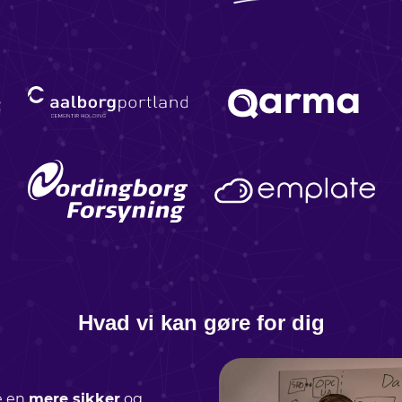
Hvad vi kan gøre for dig
e en
mere sikker
og