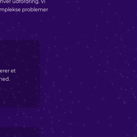
ver udfordring. Vi
komplekse problemer
erer et
mhed.